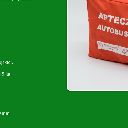
jskiej.
5 lat.
0 mm