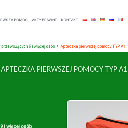
ERWSZA POMOC
AKTY PRAWNE
KONTAKT
 przewożących 9 i więcej osób
Apteczka pierwszej pomocy TYP A1
APTECZKA PIERWSZEJ POMOCY TYP A1
 i więcej osób