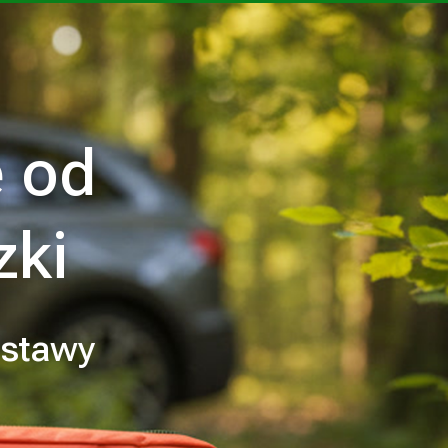
ę od
zki
estawy