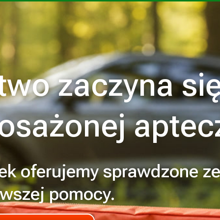
two zaczyna si
osażonej aptec
ek oferujemy sprawdzone z
rwszej pomocy.