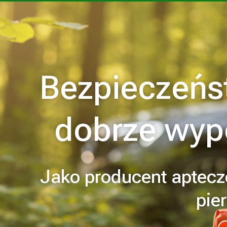
Bezpieczeńs
dobrze wyp
Jako producent aptecz
pie